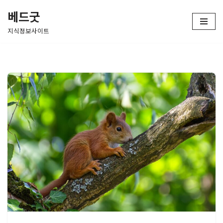
베드굿
콘
지식정보사이트
텐
츠
로
건
너
뛰
기