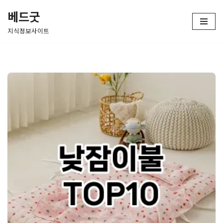
베드굿
콘
지식정보사이트
텐
츠
로
건
너
뛰
기