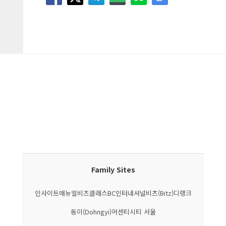
Family Sites
인사이트매뉴얼
비즈클래스
BC인터내셔널
비츠(Bitz)
디랭크
동이(Dohngyi)
어센티시티 서울