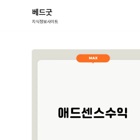
베드굿
콘
지식정보사이트
텐
츠
로
건
너
뛰
기