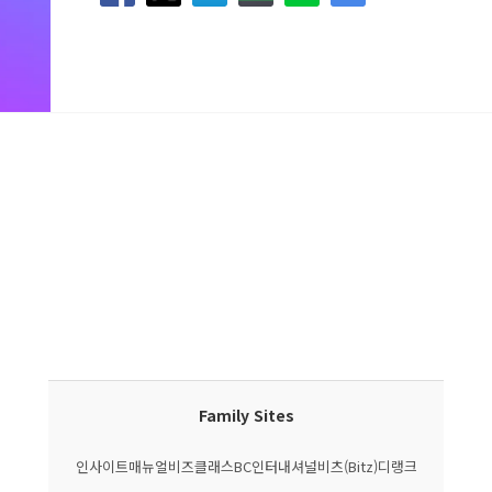
Family Sites
인사이트매뉴얼
비즈클래스
BC인터내셔널
비츠(Bitz)
디랭크