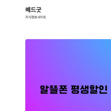
베드굿
콘
지식정보사이트
텐
츠
로
건
너
뛰
기