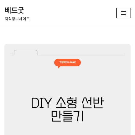
베드굿
콘
지식정보사이트
텐
츠
로
건
너
뛰
기