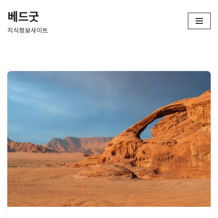
베드굿
콘
지식정보사이트
텐
츠
로
건
너
뛰
기