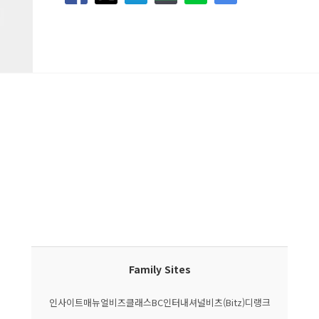
Family Sites
인사이트매뉴얼
비즈클래스
BC인터내셔널
비츠(Bitz)
디랭크