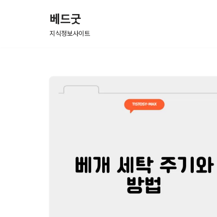
베드굿
콘
지식정보사이트
텐
츠
로
건
너
뛰
기