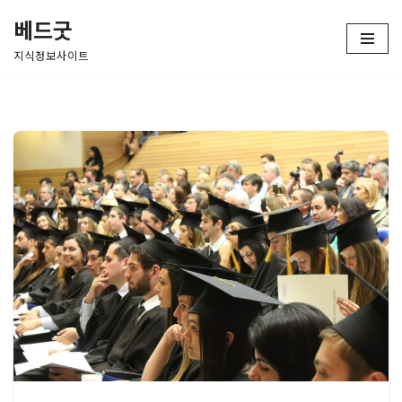
베드굿
콘
지식정보사이트
텐
츠
로
건
너
뛰
기