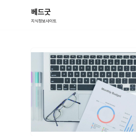
베드굿
콘
지식정보사이트
텐
츠
로
건
너
뛰
기