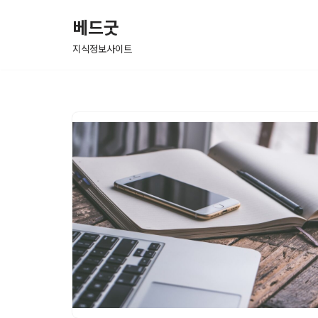
베드굿
콘
지식정보사이트
텐
츠
로
건
너
뛰
기