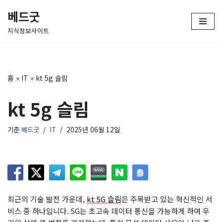
베드굿
콘
지식정보사이트
텐
츠
로
건
홈
»
IT
»
kt 5g 슬림
너
뛰
kt 5g 슬림
기
기준
베드굿
IT
2025년 06월 12일
최근의 기술 발전 가운데,
kt 5G 슬림
은 주목받고 있는 혁신적인 서
비스 중 하나입니다. 5G는 초고속 데이터 통신을 가능하게 하여 우