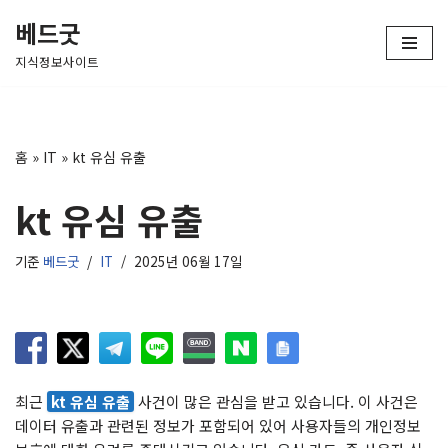
베드굿
콘
지식정보사이트
텐
츠
로
건
홈
»
IT
»
kt 유심 유출
너
뛰
kt 유심 유출
기
기준
베드굿
IT
2025년 06월 17일
최근
kt 유심 유출
사건이 많은 관심을 받고 있습니다. 이 사건은
데이터 유출과 관련된 정보가 포함되어 있어 사용자들의 개인정보