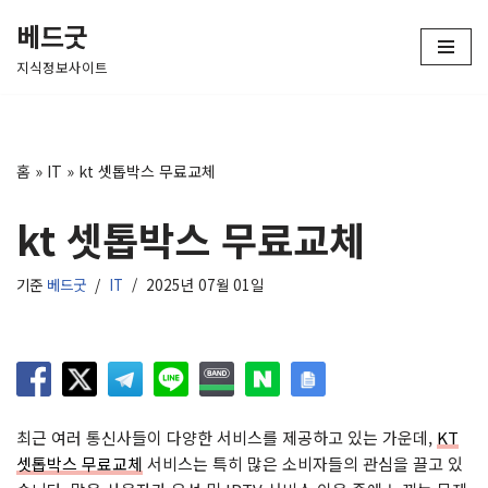
베드굿
콘
지식정보사이트
텐
츠
로
건
홈
»
IT
»
kt 셋톱박스 무료교체
너
뛰
kt 셋톱박스 무료교체
기
기준
베드굿
IT
2025년 07월 01일
최근 여러 통신사들이 다양한 서비스를 제공하고 있는 가운데,
KT
셋톱박스 무료교체
서비스는 특히 많은 소비자들의 관심을 끌고 있