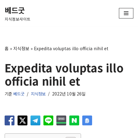
베드굿
콘
지식정보사이트
텐
츠
로
건
홈
»
지식정보
»
Expedita voluptas illo officia nihil et
너
뛰
Expedita voluptas illo
기
officia nihil et
기준
베드굿
지식정보
2022년 10월 26일