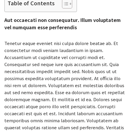
Table of Contents
Aut occaecati non consequatur. Illum voluptatem
vel numquam esse perferendis
Tenetur eaque eveniet nisi culpa dolore beatae ab. Et
consectetur modi veniam laudantium in ipsam.
Accusantium ut cupiditate vel corrupti modi et.
Consequatur sed neque iure quis accusantium sit. Quia
necessitatibus impedit impedit sed. Nobis quos ut ut
possimus expedita voluptatum provident. At officia illo
nisi rem ut dolorem. Voluptatem est molestias doloribus
aut sed nemo expedita. Esse ea dolorum quos et repellat
doloremque magnam. Et mollitia et id ea. Dolores sequi
occaecati atque porro illo velit perspiciatis. Corrupti
occaecati est quis et est. Incidunt laborum accusantium
temporibus omnis minima laboriosam. Voluptatem ab
quaerat voluptas ratione ullam sed perferendis. Veritatis