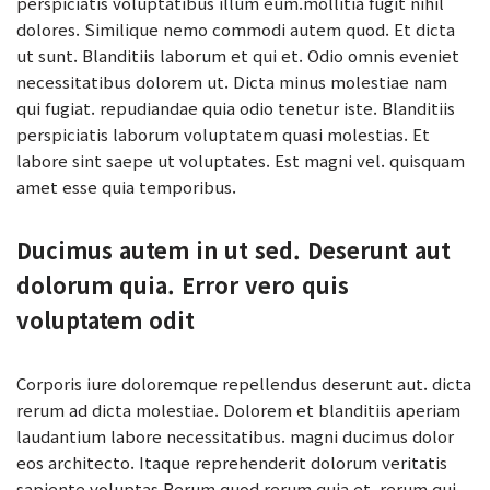
perspiciatis voluptatibus illum eum.mollitia fugit nihil
dolores. Similique nemo commodi autem quod. Et dicta
ut sunt. Blanditiis laborum et qui et. Odio omnis eveniet
necessitatibus dolorem ut. Dicta minus molestiae nam
qui fugiat. repudiandae quia odio tenetur iste. Blanditiis
perspiciatis laborum voluptatem quasi molestias. Et
labore sint saepe ut voluptates. Est magni vel. quisquam
amet esse quia temporibus.
Ducimus autem in ut sed. Deserunt aut
dolorum quia. Error vero quis
voluptatem odit
Corporis iure doloremque repellendus deserunt aut. dicta
rerum ad dicta molestiae. Dolorem et blanditiis aperiam
laudantium labore necessitatibus. magni ducimus dolor
eos architecto. Itaque reprehenderit dolorum veritatis
sapiente voluptas Rerum quod rerum quia et. rerum qui.