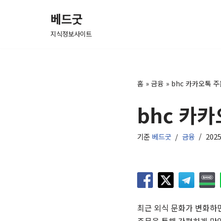
베드굿
콘
지식정보사이트
텐
츠
로
건
홈
»
금융
»
bhc 카카오톡 주
너
bhc 카
뛰
기
기준
베드굿
금융
202
최근 외식 문화가 변화하면