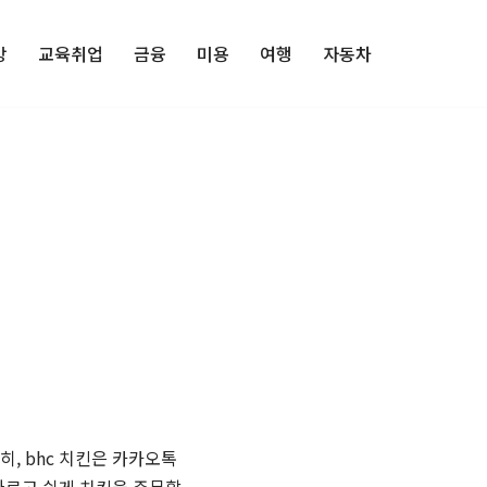
강
교육취업
금융
미용
여행
자동차
, bhc 치킨은 카카오톡