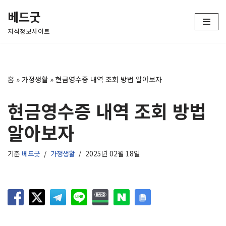
베드굿
콘
지식정보사이트
텐
츠
로
건
홈
»
가정생활
»
현금영수증 내역 조회 방법 알아보자
너
뛰
현금영수증 내역 조회 방법
기
알아보자
기준
베드굿
가정생활
2025년 02월 18일