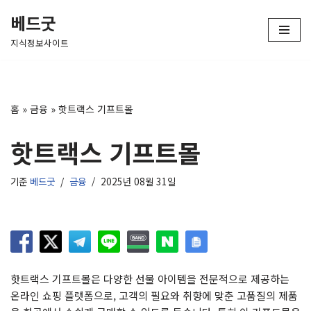
베드굿
콘
지식정보사이트
텐
츠
로
건
홈
»
금융
»
핫트랙스 기프트몰
너
뛰
핫트랙스 기프트몰
기
기준
베드굿
금융
2025년 08월 31일
핫트랙스 기프트몰은 다양한 선물 아이템을 전문적으로 제공하는
온라인 쇼핑 플랫폼으로, 고객의 필요와 취향에 맞춘 고품질의 제품