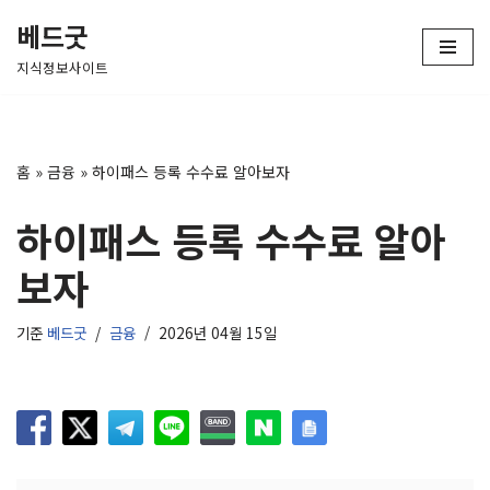
베드굿
콘
지식정보사이트
텐
츠
로
건
홈
»
금융
»
하이패스 등록 수수료 알아보자
너
뛰
하이패스 등록 수수료 알아
기
보자
기준
베드굿
금융
2026년 04월 15일