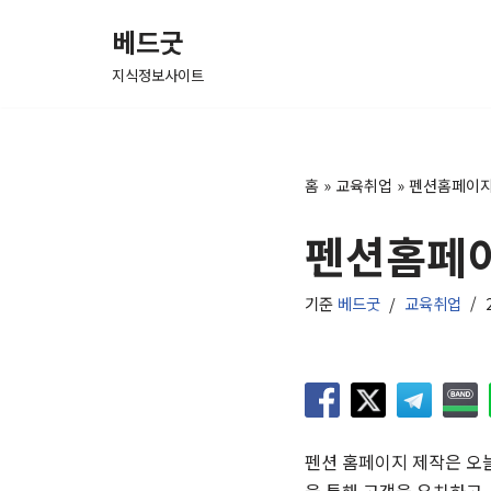
베드굿
콘
지식정보사이트
텐
츠
로
건
홈
»
교육취업
»
펜션홈페이
너
펜션홈페
뛰
기
기준
베드굿
교육취업
펜션 홈페이지 제작은 오