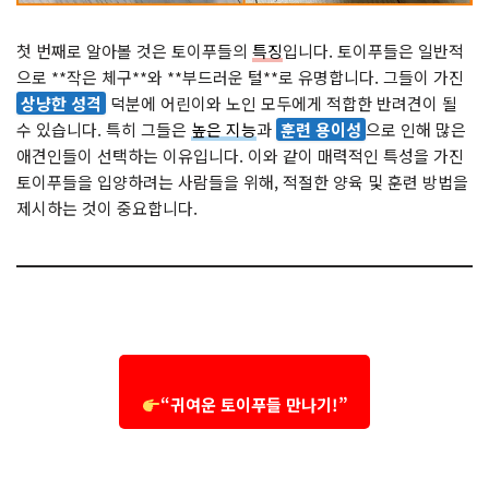
첫 번째로 알아볼 것은 토이푸들의
특징
입니다. 토이푸들은 일반적
으로 **작은 체구**와 **부드러운 털**로 유명합니다. 그들이 가진
상냥한 성격
덕분에 어린이와 노인 모두에게 적합한 반려견이 될
수 있습니다. 특히 그들은
높은 지능
과
훈련 용이성
으로 인해 많은
애견인들이 선택하는 이유입니다. 이와 같이 매력적인 특성을 가진
토이푸들을 입양하려는 사람들을 위해, 적절한 양육 및 훈련 방법을
제시하는 것이 중요합니다.
“귀여운 토이푸들 만나기!”