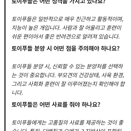
토이푸들은 어떤 성격을 가지고 있나요?
토이푸들은 일반적으로 매우 친근하고 활동적이며,
지능이 높은 개입니다. 사람과 잘 어울리고 훈련이
쉬운 편이어서 좋은 반려견으로 알려져 있습니다.
토이푸들 분양 시 어떤 점을 주의해야 하나요?
토이푸들 분양 시, 신뢰할 수 있는 분양처를 선택하
는 것이 중요합니다. 부모견의 건강상태, 사육 환경,
그리고 사회화 훈련이 잘 이루어졌는지 확인해야 합
니다.
토이푸들은 어떤 사료를 줘야 하나요?
토이푸들에게는 고품질의 사료를 제공하는 것이 좋
습니다. 특히, 단백질과 오메가-3 지방산이 포함된