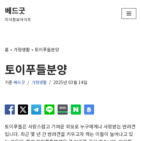
베드굿
콘
지식정보사이트
텐
츠
로
건
홈
»
가정생활
»
토이푸들분양
너
뛰
토이푸들분양
기
기준
베드굿
가정생활
2025년 03월 14일
토이푸들은 사랑스럽고 기여운 외모로 누구에게나 사랑받는 반려견
입니다. 최근 몇 년 간 반려견을 키우고자 하는 이들이 늘어나고 있