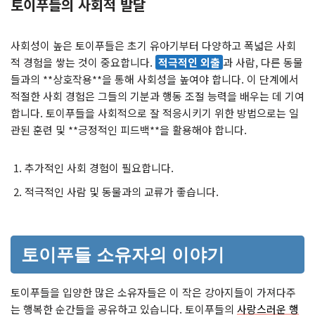
토이푸들의 사회적 발달
사회성이 높은 토이푸들은 초기 유아기부터 다양하고 폭넓은 사회
적 경험을 쌓는 것이 중요합니다.
적극적인 외출
과 사람, 다른 동물
들과의 **상호작용**을 통해 사회성을 높여야 합니다. 이 단계에서
적절한 사회 경험은 그들의 기분과 행동 조절 능력을 배우는 데 기여
합니다. 토이푸들을 사회적으로 잘 적응시키기 위한 방법으로는 일
관된 훈련 및 **긍정적인 피드백**을 활용해야 합니다.
추가적인 사회 경험이 필요합니다.
적극적인 사람 및 동물과의 교류가 좋습니다.
토이푸들 소유자의 이야기
토이푸들을 입양한 많은 소유자들은 이 작은 강아지들이 가져다주
는 행복한 순간들을 공유하고 있습니다. 토이푸들의
사랑스러운 행