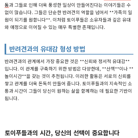
동
과 그들로 인해 더욱 풍성한 일상이 만들어진다는 이야기들은 수
없이 많습니다. 그들은 단순한 반려견의 역할을 넘어서 **가족의 일
원이 되기를 원합니다**. 이처럼 토이푸들은 소유자들과 깊은 유대
와 애정으로 이어질 수 있는 매우 특별한 존재입니다.
반려견과의 유대감 형성 방법
반려견과의 관계에서 가장 중요한 것은 **신뢰와 정서적 유대감**
입니다. 이 관계를 구축하기 위한 방법은 다양한데, **산책**이나 **
놀이시간**을 갖는 것이 추천됩니다. 이러한 활동은 서로의 신뢰를
쌓고 관계를 더욱 돈독히 만들어 줍니다. 토이푸들과의 지속적인 소
통과 시간이 그들이 당신이 원하는 삶을 함께하는 데 필요한 기반이
됩니다.
토이푸들과의 시간, 당신의 선택이 중요합니다