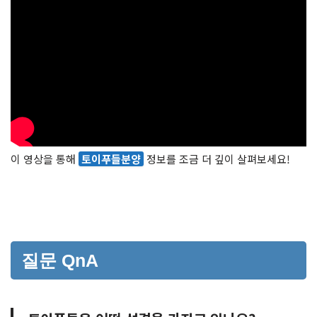
이 영상을 통해
토이푸들분양
정보를 조금 더 깊이 살펴보세요!
질문 QnA