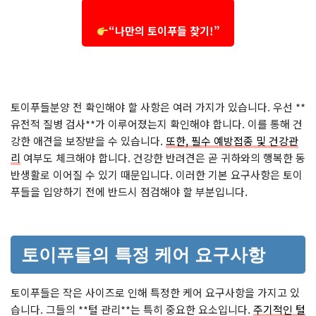
“나만의 토이푸들 찾기!”
토이푸들분양 전 확인해야 할 사항은 여러 가지가 있습니다. 우선 **
유전적 질병 검사**가 이루어졌는지 확인해야 합니다. 이를 통해 건
강한 애견을 보장받을 수 있습니다.
또한, 필수 예방접종 및 건강관
리
여부도 체크해야 합니다. 건강한 반려견은 곧 귀하와의 행복한 동
반생활로 이어질 수 있기 때문입니다. 이러한 기본 요구사항은 토이
푸들을 입양하기 전에 반드시 점검해야 할 부분입니다.
토이푸들의 특정 케어 요구사항
토이푸들은 작은 사이즈로 인해 특정한 케어 요구사항을 가지고 있
습니다. 그들의 **털 관리**는 특히 중요한 요소입니다.
주기적인 털