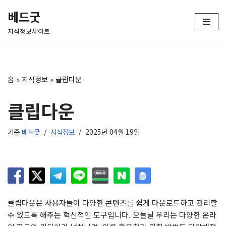
베드굿
콘
지식정보사이트
텐
츠
로
건
홈
»
지식정보
»
클립다운
너
뛰
클립다운
기
기준
베드굿
지식정보
2025년 04월 19일
클립다운은 사용자들이 다양한 콘텐츠를 쉽게 다운로드하고 관리할
수 있도록 해주는 혁신적인 도구입니다. 오늘날 우리는 다양한 온라