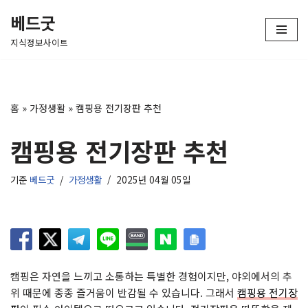
베드굿
콘
지식정보사이트
텐
츠
로
건
홈
»
가정생활
»
캠핑용 전기장판 추천
너
뛰
캠핑용 전기장판 추천
기
기준
베드굿
가정생활
2025년 04월 05일
캠핑은 자연을 느끼고 소통하는 특별한 경험이지만, 야외에서의 추
위 때문에 종종 즐거움이 반감될 수 있습니다. 그래서
캠핑용 전기장