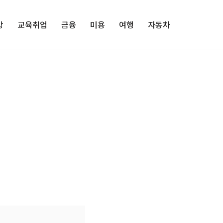
강
교육취업
금융
미용
여행
자동차