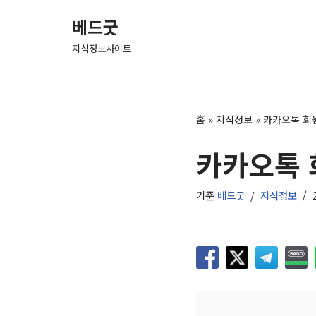
베드굿
콘
지식정보사이트
텐
츠
로
건
홈
»
지식정보
»
카카오톡 회
너
카카오톡 
뛰
기
기준
베드굿
지식정보