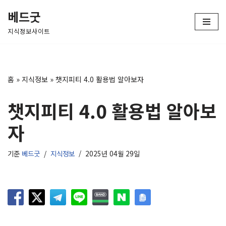
베드굿
콘
지식정보사이트
텐
츠
로
건
홈
»
지식정보
»
챗지피티 4.0 활용법 알아보자
너
뛰
챗지피티 4.0 활용법 알아보
기
자
기준
베드굿
지식정보
2025년 04월 29일