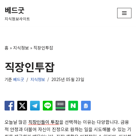
베드굿
콘
지식정보사이트
텐
츠
로
건
홈
»
지식정보
»
직장인투잡
너
뛰
직장인투잡
기
기준
베드굿
지식정보
2025년 05월 23일
오늘날 많은
직장인들이 투잡
을 선택하는 이유는 다양합니다. 금융
적 안정과 더불어 자신이 진정으로 원하는 일을 시도해볼 수 있는 기