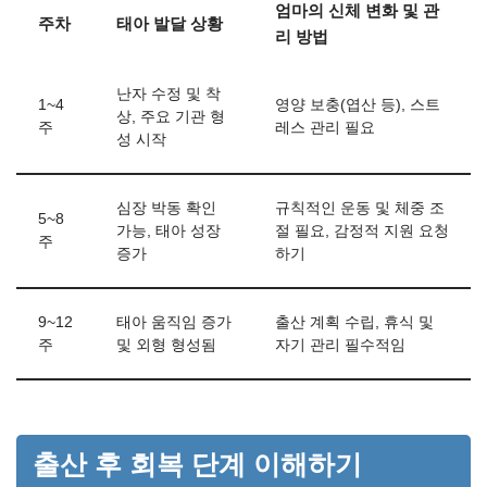
엄마의 신체 변화 및 관
주차
태아 발달 상황
리 방법
난자 수정 및 착
1~4
영양 보충(엽산 등), 스트
상, 주요 기관 형
주
레스 관리 필요
성 시작
심장 박동 확인
규칙적인 운동 및 체중 조
5~8
가능, 태아 성장
절 필요, 감정적 지원 요청
주
증가
하기
9~12
태아 움직임 증가
출산 계획 수립, 휴식 및
주
및 외형 형성됨
자기 관리 필수적임
출산 후 회복 단계 이해하기