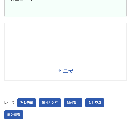
베드굿
태그:
건강관리
임신가이드
임신정보
임신주차
태아발달