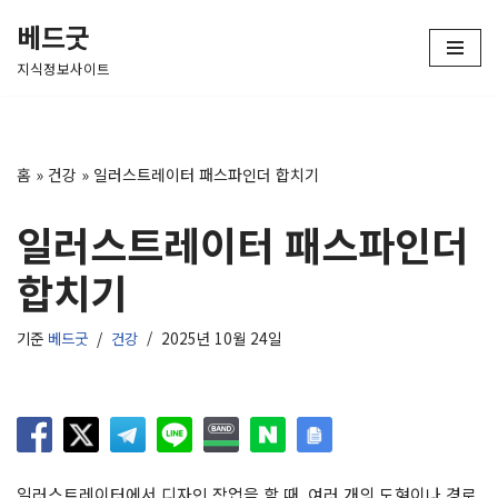
베드굿
콘
지식정보사이트
텐
츠
로
건
홈
»
건강
»
일러스트레이터 패스파인더 합치기
너
뛰
일러스트레이터 패스파인더
기
합치기
기준
베드굿
건강
2025년 10월 24일
일러스트레이터에서 디자인 작업을 할 때, 여러 개의 도형이나 경로