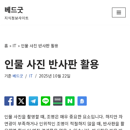
베드굿
콘
지식정보사이트
텐
츠
로
건
홈
»
IT
»
인물 사진 반사판 활용
너
뛰
인물 사진 반사판 활용
기
기준
베드굿
IT
2025년 10월 22일
인물 사진을 촬영할 때, 조명은 매우 중요한 요소입니다. 하지만 자
연광이 부족하거나 인위적인 조명이 적절하지 않을 때, 반사판을 활