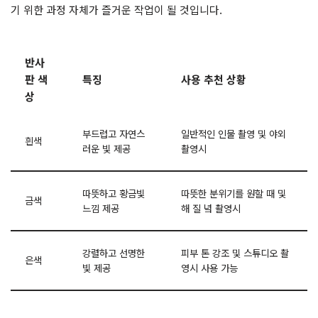
기 위한 과정 자체가 즐거운 작업이 될 것입니다.
반사
판 색
특징
사용 추천 상황
상
부드럽고 자연스
일반적인 인물 촬영 및 야외
흰색
러운 빛 제공
촬영시
따뜻하고 황금빛
따뜻한 분위기를 원할 때 및
금색
느낌 제공
해 질 녘 촬영시
강렬하고 선명한
피부 톤 강조 및 스튜디오 촬
은색
빛 제공
영시 사용 가능