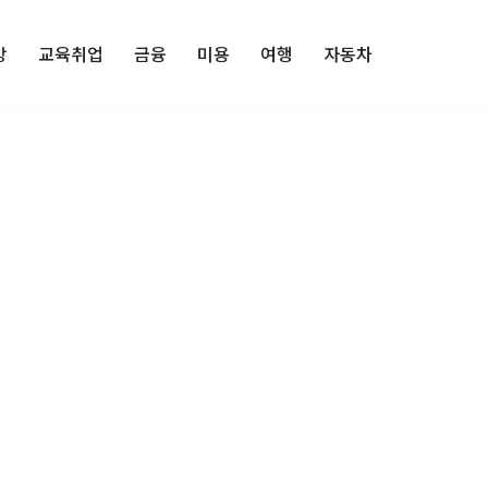
강
교육취업
금융
미용
여행
자동차