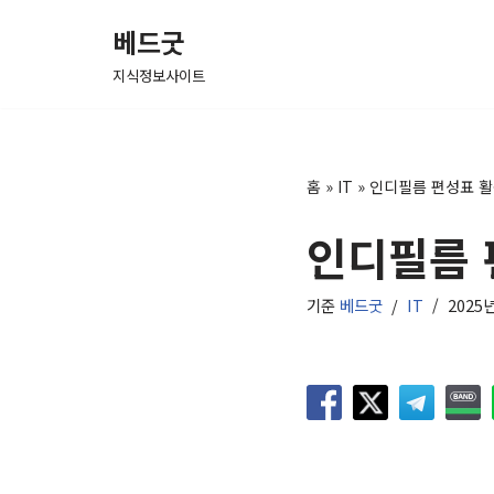
베드굿
콘
지식정보사이트
텐
츠
로
건
홈
»
IT
»
인디필름 편성표 
너
인디필름 
뛰
기
기준
베드굿
IT
2025