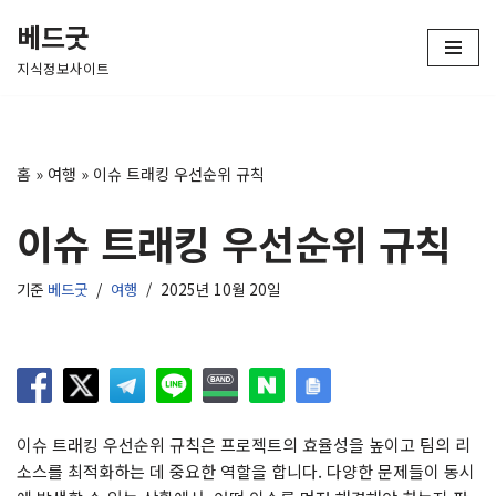
베드굿
콘
지식정보사이트
텐
츠
로
건
홈
»
여행
»
이슈 트래킹 우선순위 규칙
너
뛰
이슈 트래킹 우선순위 규칙
기
기준
베드굿
여행
2025년 10월 20일
이슈 트래킹 우선순위 규칙은 프로젝트의 효율성을 높이고 팀의 리
소스를 최적화하는 데 중요한 역할을 합니다. 다양한 문제들이 동시