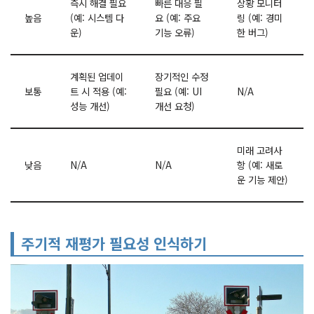
즉시 해결 필요
빠른 대응 필
상황 모니터
높음
(예: 시스템 다
요 (예: 주요
링 (예: 경미
운)
기능 오류)
한 버그)
계획된 업데이
장기적인 수정
보통
트 시 적용 (예:
필요 (예: UI
N/A
성능 개선)
개선 요청)
미래 고려사
낮음
N/A
N/A
항 (예: 새로
운 기능 제안)
주기적 재평가 필요성 인식하기