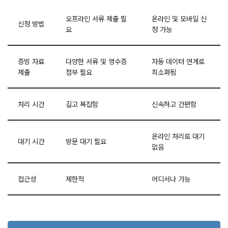
오프라인 서류 제출 필
온라인 및 모바일 신
신청 방법
요
청 가능
증빙 자료
다양한 서류 및 영수증
자동 데이터 연계로
제출
첨부 필요
최소화됨
처리 시간
길고 복잡함
신속하고 간편함
온라인 처리로 대기
대기 시간
방문 대기 필요
없음
접근성
제한적
어디서나 가능