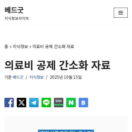
베드굿
콘
지식정보사이트
텐
츠
로
건
홈
»
지식정보
»
의료비 공제 간소화 자료
너
뛰
의료비 공제 간소화 자료
기
기준
베드굿
지식정보
2025년 10월 15일