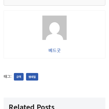
베드굿
태그:
규격
썸네일
Related Posts