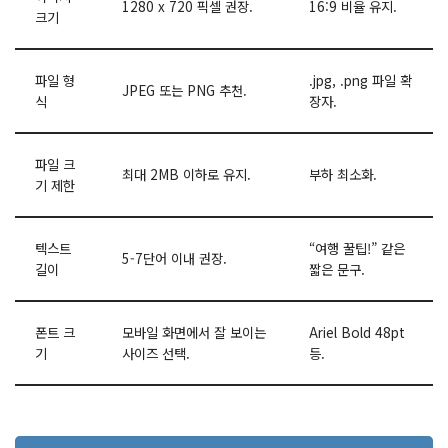
1280 x 720 픽셀 권장.
16:9 비율 유지.
크기
파일 형
.jpg, .png 파일 확
JPEG 또는 PNG 추천.
식
장자.
파일 크
최대 2MB 이하로 유지.
부하 최소화.
기 제한
텍스트
“여행 꿀팁!” 같은
5-7단어 이내 권장.
길이
짧은 문구.
폰트 크
모바일 화면에서 잘 보이는
Ariel Bold 48pt
기
사이즈 선택.
등.