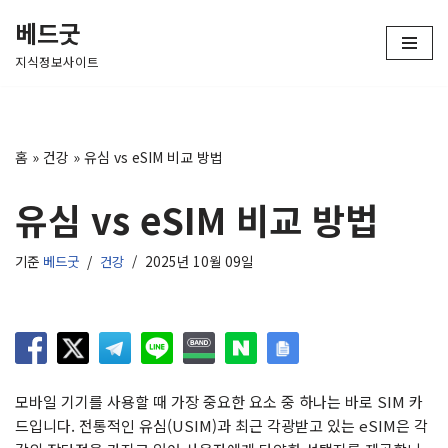
베드굿
콘
지식정보사이트
텐
츠
로
건
홈
»
건강
»
유심 vs eSIM 비교 방법
너
뛰
유심 vs eSIM 비교 방법
기
기준
베드굿
건강
2025년 10월 09일
모바일 기기를 사용할 때 가장 중요한 요소 중 하나는 바로 SIM 카
드입니다. 전통적인 유심(USIM)과 최근 각광받고 있는 eSIM은 각