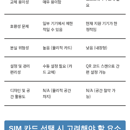
교체 용이성
매우 용이함
요
일부 기기에서 제한
현재 지원 기기가 한
호환성 문제
적일 수 있음
정적임
분실 위험성
높음 (물리적 카드)
낮음 (내장형)
설정 및 관리
수동 설정 필요 (카
QR 코드 스캔으로 간
편리성
드 교체)
편 설정 가능
디자인 및 공
N/A (물리적 공간
N/A (공간 절약 가
간 활용도
차지)
능)
SIM 카드 선택 시 고려해야 할 요소