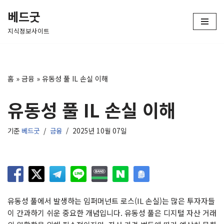
베드굿
콘
지식정보사이트
텐
츠
로
건
홈
»
금융
»
유동성 풀 IL 손실 이해
너
뛰
유동성 풀 IL 손실 이해
기
기준
베드굿
금융
2025년 10월 07일
유동성 풀에서 발생하는 임퍼머넌트 로스(IL 손실)는 많은 투자자들
이 간과하기 쉬운 중요한 개념입니다. 유동성 풀은 디지털 자산 거래