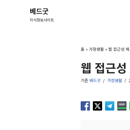
베드굿
콘
지식정보사이트
텐
츠
로
건
홈
»
가정생활
»
웹 접근성 체
너
웹 접근성
뛰
기
기준
베드굿
가정생활