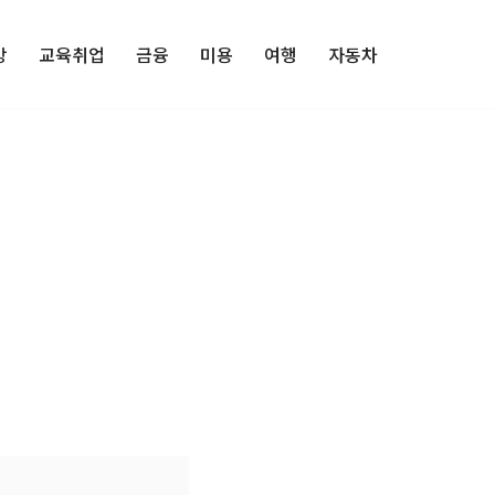
강
교육취업
금융
미용
여행
자동차