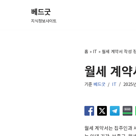
베드굿
콘
지식정보사이트
텐
츠
로
건
홈
»
IT
»
월세 계약서 작성 
너
월세 계약
뛰
기
기준
베드굿
IT
2025
월세 계약서는 집주인과 세