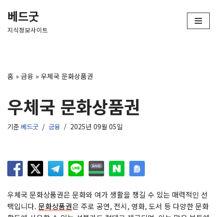
베드굿
콘
지식정보사이트
텐
츠
로
건
홈
»
금융
»
우체국 문화상품권
너
뛰
우체국 문화상품권
기
기준
베드굿
금융
2025년 09월 05일
우체국 문화상품권은 문화와 여가 생활을 챙길 수 있는 매력적인 선
택입니다.
문화상품권
은 주로 공연, 전시, 영화, 도서 등 다양한 문화