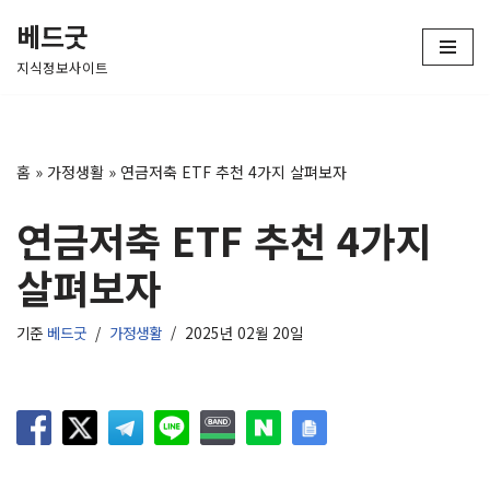
베드굿
콘
지식정보사이트
텐
츠
로
건
홈
»
가정생활
»
연금저축 ETF 추천 4가지 살펴보자
너
뛰
연금저축 ETF 추천 4가지
기
살펴보자
기준
베드굿
가정생활
2025년 02월 20일