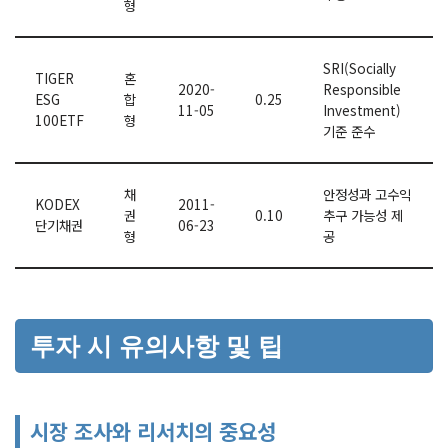
형
SRI(Socially
TIGER
혼
2020-
Responsible
ESG
합
0.25
11-05
Investment)
100ETF
형
기준 준수
채
안정성과 고수익
KODEX
2011-
권
0.10
추구 가능성 제
단기채권
06-23
형
공
투자 시 유의사항 및 팁
시장 조사와 리서치의 중요성