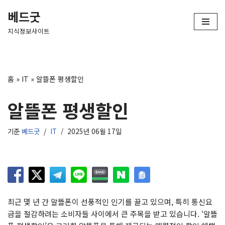
베드굿
콘
지식정보사이트
텐
츠
로
건
홈
»
IT
»
알뜰폰 평생할인
너
뛰
알뜰폰 평생할인
기
기준
베드굿
IT
2025년 06월 17일
최근 몇 년 간 알뜰폰이 선풍적인 인기를 끌고 있으며, 특히 통신요
금을 절감하려는 소비자들 사이에서 큰 주목을 받고 있습니다. ‘알뜰