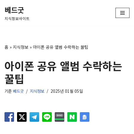
베드굿
콘
지식정보사이트
텐
츠
로
건
홈
»
지식정보
»
아이폰 공유 앨범 수락하는 꿀팁
너
뛰
아이폰 공유 앨범 수락하는
기
꿀팁
기준
베드굿
지식정보
2025년 01월 05일