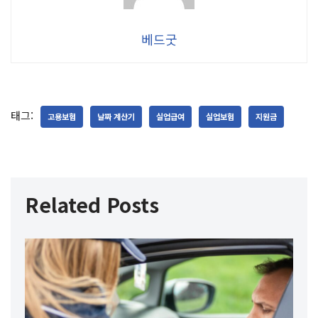
베드굿
태그:
고용보험
날짜 계산기
실업급여
실업보험
지원금
Related Posts