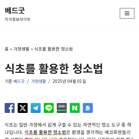
베드굿
콘
지식정보사이트
텐
츠
로
건
홈
»
가정생활
»
식초를 활용한 청소법
너
뛰
식초를 활용한 청소법
기
기준
베드굿
가정생활
2025년 04월 01일
식초는 일반 가정에서 쉽게 구할 수 있는 자연적인 청소 도구 중 하
나입니다.
식초를 활용한 청소법
은 환경을 생각하는 에코프렌들리