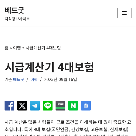
베드굿
콘
지식정보사이트
텐
츠
로
건
홈
»
여행
»
시급계산기 4대보험
너
뛰
시급계산기 4대보험
기
기준
베드굿
여행
2025년 09월 16일
시급 계산은 많은 사람들이 근로 조건을 이해하는 데 있어 중요한 요
소입니다. 특히 4대 보험(국민연금, 건강보험, 고용보험, 산재보험)