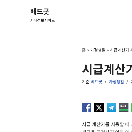
베드굿
콘
지식정보사이트
텐
츠
로
건
홈
»
가정생활
»
시급계산기 
너
시급계산기
뛰
기
기준
베드굿
가정생활
시급 계산기를 사용할 때 