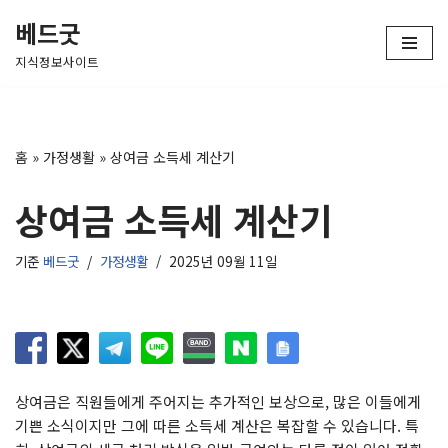
베드굿
콘
지식정보사이트
텐
츠
로
건
홈
»
가정생활
»
상여금 소득세 계산기
너
뛰
상여금 소득세 계산기
기
기준
베드굿
가정생활
2025년 09월 11일
상여금은 직원들에게 주어지는 추가적인 보상으로, 많은 이들에게
기쁜 소식이지만 그에 따른 소득세 계산은 복잡할 수 있습니다. 특