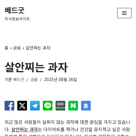
베드굿
콘
지식정보사이트
텐
츠
로
건
홈
»
금융
»
살안찌는 과자
너
뛰
살안찌는 과자
기
기준
베드굿
금융
2025년 08월 26일
최근 많은 사람들이 살찌지 않는 과자에 대한 관심을 가지고 있습니
다.
살안찌는 과자
는 다이어트를 하거나 건강을 유지하고 싶은 사람