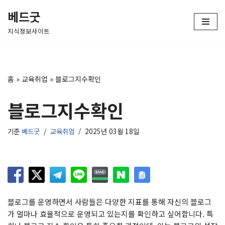
베드굿
콘
지식정보사이트
텐
츠
로
건
홈
»
교육취업
»
블로그지수확인
너
뛰
블로그지수확인
기
기준
베드굿
교육취업
2025년 03월 18일
블로그를 운영하면서 사람들은 다양한 지표를 통해 자신의 블로그
가 얼마나 효율적으로 운영되고 있는지를 확인하고 싶어합니다. 특