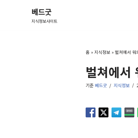
베드굿
콘
지식정보사이트
텐
츠
로
건
홈
»
지식정보
»
벌쳐에서 워
너
벌쳐에서 
뛰
기
기준
베드굿
지식정보