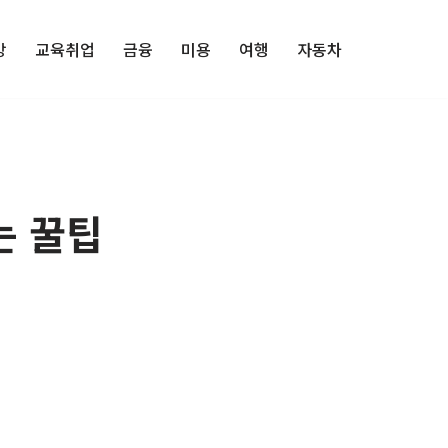
강
교육취업
금융
미용
여행
자동차
는 꿀팁