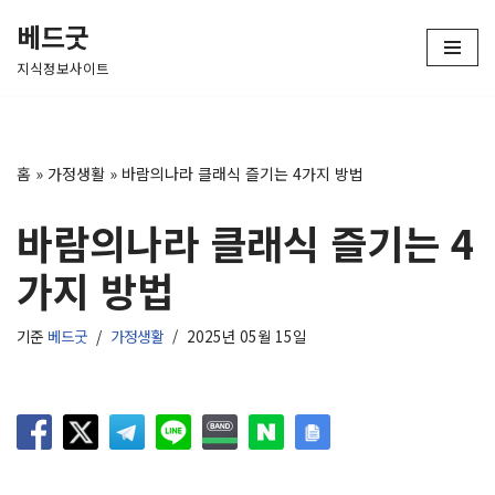
베드굿
콘
지식정보사이트
텐
츠
로
건
홈
»
가정생활
»
바람의나라 클래식 즐기는 4가지 방법
너
뛰
바람의나라 클래식 즐기는 4
기
가지 방법
기준
베드굿
가정생활
2025년 05월 15일