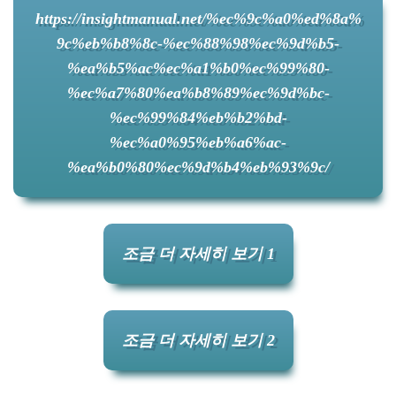
https://insightmanual.net/%ec%9c%a0%ed%8a%
9c%eb%b8%8c-%ec%88%98%ec%9d%b5-
%ea%b5%ac%ec%a1%b0%ec%99%80-
%ec%a7%80%ea%b8%89%ec%9d%bc-
%ec%99%84%eb%b2%bd-
%ec%a0%95%eb%a6%ac-
%ea%b0%80%ec%9d%b4%eb%93%9c/
조금 더 자세히 보기 1
조금 더 자세히 보기 2