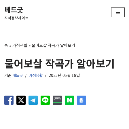
베드굿
콘
지식정보사이트
텐
츠
로
건
홈
»
가정생활
»
물어보살 작곡가 알아보기
너
뛰
물어보살 작곡가 알아보기
기
기준
베드굿
가정생활
2025년 05월 18일